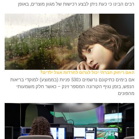
רבים הבינו כי כעת ניתן לבצע רכישות של מגוון מוצרים, באופן
האם ריחוק חברתי יכול לגרום לחרדות אצל ילדים?
אם בימים כתיקונם נרשמים כ530 פניות (בממוצע) למוקדי בריאות
הנפש, בזמן נגיף הקורונה המספר זינק – כאשר חלק משמעותי
מהפונים