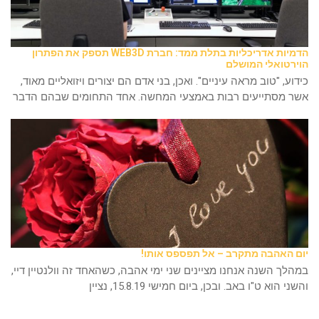
הדמיות אדריכליות בתלת ממד: חברת WEB3D תספק את הפתרון
הוירטואלי המושלם
כידוע, "טוב מראה עיניים". ואכן, בני אדם הם יצורים ויזואליים מאוד,
אשר מסתייעים רבות באמצעי המחשה. אחד התחומים שבהם הדבר
יום האהבה מתקרב – אל תפספס אותו!
במהלך השנה אנחנו מציינים שני ימי אהבה, כשהאחד זה וולנטיין דיי,
והשני הוא ט"ו באב. ובכן, ביום חמישי 15.8.19, נציין