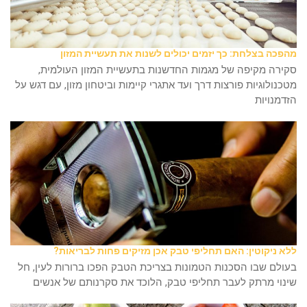
מהפכה בצלחת: כך יזמים יכולים לשנות את תעשיית המזון
סקירה מקיפה של מגמות החדשנות בתעשיית המזון העולמית,
מטכנולוגיות פורצות דרך ועד אתגרי קיימות וביטחון מזון, עם דגש על
הזדמנויות
ללא ניקוטין: האם תחליפי טבק אכן מזיקים פחות לבריאות?
בעולם שבו הסכנות הטמונות בצריכת הטבק הפכו ברורות לעין, חל
שינוי מרתק לעבר תחליפי טבק, הלוכד את סקרנותם של אנשים