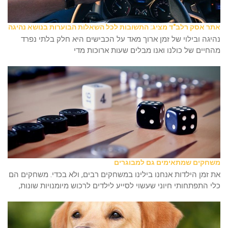
אתר אסק רלב"ד מציג: התשובות לכל השאלות הבוערות בנושא נהיגה
נהיגה ובילוי של זמן ארוך מאד על הכבישים היא חלק בלתי נפרד
מהחיים של כולנו ואנו מבלים שעות ארוכות מדי
משחקים שמתאימים גם למבוגרים
את זמן הילדות אנחנו בילינו במשחקים רבים, ולא בכדי. משחקים הם
כלי התפתחותי חיוני שעשוי לסייע לילדים לרכוש מיומנויות שונות,