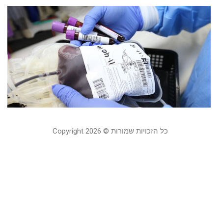
ה
ד
ל
ח
כ
1 ביולי 2023
כל הזכויות שמורות © Copyright 2026