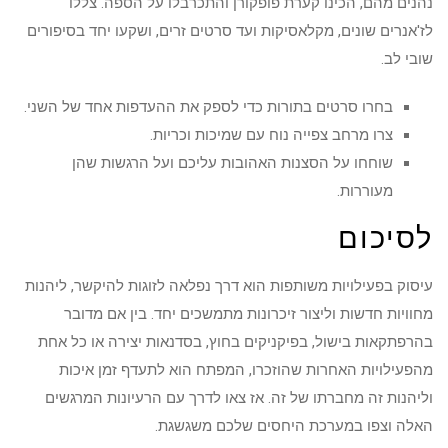
נהנים מהם, הכינו קערת פופקורן והתכרבלו על הספה. צללו
לז'אנרים שונים, מקלאסיקות ועד סרטים זרים, ושקעו יחד בסיפורים
שובי לב.
בחרו סרטים בתורות כדי לספק את ההעדפות אחד של השני.
צרו מרחב צפייה נוח עם שמיכות וכריות.
שוחחו על הסצנות האהובות עליכם ועל הרגשות שהן
מעוררות.
לסיכום
עיסוק בפעילויות משותפות הוא דרך נפלאה לזוגות להיקשר, ליהנות
מחוויות חדשות וליצור זיכרונות מתמשכים יחד. בין אם מדובר
בהרפתקאות בישול, בפיקניקים בחוץ, בסדנאות יצירה או כל אחת
מהפעילויות האחרות שהוזכרו, המפתח הוא לתעדף זמן איכות
וליהנות זה מחברתו של זה. אז צאו לדרך עם הרעיונות המרגשים
האלה וצפו במערכת היחסים שלכם משגשגת.