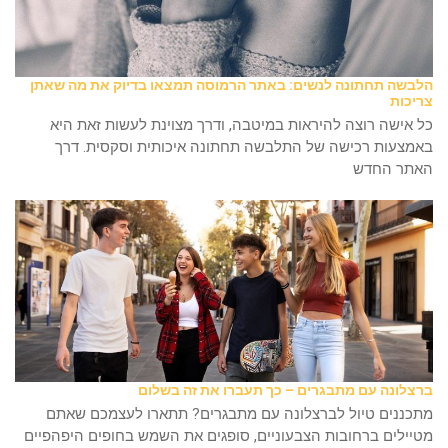
הלבשה תחתונה לנשים: באתר הרמוסה תמצאו בדיוק את מה שאתן
צריכות
כל אישה רוצה להיראות במיטבה, ודרך מצוינת לעשות זאת היא
באמצעות רכישה של התלבשה תחתונה איכותית וסקסית. דרך
האתר החדש
ברצלונה עם מתבגרים – כך תעברו את זה בשלום
מתכננים טיול לברצלונה עם מתבגרים? תתארו לעצמכם שאתם
מטיילים ברחובות הצבעוניים, סופגים את השמש בחופים היפהפיים