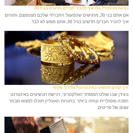
נמאס מהלבד? גלו איך להכיר חברים חדשים בגיל 30
אם אתם בני 30, מרגישים שהמעגל החברתי שלכם מצטמצם, ותוהים
איך להכיר חברים חדשים בגיל 30, אתם ממש לא לבד.
איך קונים תכשיט באינטרנט? מדריך מקיף
בעידן שבו שולט המסחר האלקטרוני, רכישת תכשיטים באינטרנט
הפכה פופולרית ונוחה ביותר. בחנויות האונליין תוכלו למצוא מבחר
עצום של פריטים,