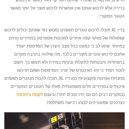
חדשים, ואז מגלים שמחיר שלהם הוא יקר מאד כאשר אין ממש
ברירה אלא לרכוש אותם ואין אפשרות לרכוש מוצר זול יותר מאשר
הטונר המקורי.
בדיו XL תוכלו לרכוש טונרים תואמים (ממש כפי שאתם יכולים לרכוש
קפסולות של מותגי קפה אחרים למכונות אספרסו) במחירים נוחים
במיוחד. שימו לב כי כמעט בכל מצב היצרן של המדפסת יעודד
אתכם לרכוש טונרים מקוריים בלבד, מה שילווה בהרבה מקרים
בהפחדות והבטחות לתקלות ובעיות במידה ולא תעשו כך. חשוב
לזכור תמיד כי זהו האינטרס של יצרני המדפסות ושאם תרכשו
מחנויות אמינות ומקצועיות כמו דיו XL, תוכלו להנות מטונרים תואמים
איכותיים במחירים זולים משמעותית מאלו של הטונרים המקוריים
(במקרים רבים הם גם יהיו טובים יותר) ובעצם
לקנות בחוכמה
כצרכנים שמעוניינים לבצע רכישה משתלמת.