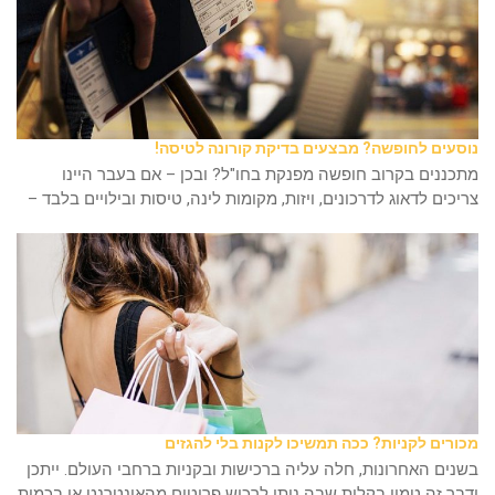
נוסעים לחופשה? מבצעים בדיקת קורונה לטיסה!
מתכננים בקרוב חופשה מפנקת בחו"ל? ובכן – אם בעבר היינו
צריכים לדאוג לדרכונים, ויזות, מקומות לינה, טיסות ובילויים בלבד –
מכורים לקניות? ככה תמשיכו לקנות בלי להגזים
בשנים האחרונות, חלה עליה ברכישות ובקניות ברחבי העולם. ייתכן
ודבר זה טמון בקלות שבה ניתן לרכוש פריטים מהאינטרנט או בכמות