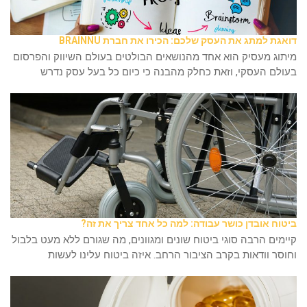
דואגת למתג את העסק שלכם: הכירו את חברת BRAINNU
מיתוג מעסיק הוא אחד מהנושאים הבולטים בעולם השיווק והפרסום
בעולם העסקי, וזאת כחלק מהבנה כי כיום כל בעל עסק נדרש
ביטוח אובדן כושר עבודה: למה כל אחד צריך את זה?
קיימים הרבה סוגי ביטוח שונים ומגוונים, מה שגורם ללא מעט בלבול
וחוסר וודאות בקרב הציבור הרחב. איזה ביטוח עלינו לעשות