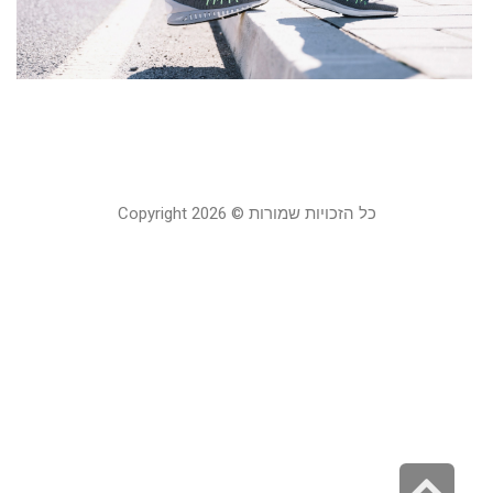
מ
ל
מ
ו
14 בפברואר 
כל הזכויות שמורות © Copyright 2026
גלילה