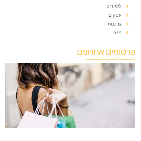
לימודים
עסקים
צרכנות
מגזין
פרסומים אחרונים
ל
ל
ב
ל
מ
י
19