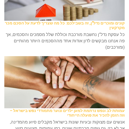
קונים ומוכרים נדל"ן, זה בשבילכם: כל מה שצריך לדעת על הסכם מכר
מקרקעין
כל עסקת נדל"ן נחשבת מורכבת וכוללת שלל מסמכים והסכמים, אך
פה אנחנו מבקשים לדון אודות אחד מההסכמים היותר מהותיים
(ומורכבים)
עמותת לב ונפש נרתמת למען ילדים ונוער מתמודדי נפש בישראל –
וזה הזמן להכיר את פועלה הייחודי
אנשים עם מצוקות ובעיות שונות בישראל מקבלים סיוע מהמדינה,
אך לא רק. גם גופים חברתיים שונים, כמו עמותות, מציעים סיוע