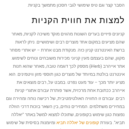
הסבר קצר וגם טיפ שימושי לגבי חסכון מתמשך בקניות.
למצות את חווית הקניות
קניונים פיזיים בערים השונות מהווים מוקד משיכה לקניות, מאחר
שהם מציעים במקום אחד מוצרים רבים ושימושיים. ניתן לראות
ברשת האינטרנט קניון כזה. מנקודת מבט אחרת – יש אתרי מסחר
מקוון, שהם בעצמם מעין קניוני מכירות משובחים ונוחים לשימוש.
אתר אייהרב (iHerb) מספק לכך דוגמה טובה, מאחר שהוא חנות
אינטרנט בולטת במיוחד של מוצרים כגון תוספי מזון וויטמינים. הוא
מציע יותר מכך – עוד מעט נפרט. במבט על, רבים מוצאים את
אייהרב ככתובת אחת מרכזית, אשר פותרת עבורם אתגרי קניות
רבים. עבורם זו החוויה האולטימטיבית, של רכישה נוחה ומהירה וגם
במחירים משתלמים. המחירים נוחים, בין השאר בזכות דרכי הוזלה
נפוצות כגון שימוש בקופונים, שתוכלו למצוא למשל באתר "יאללה
תביא". בעזרת
קופונים של יאללה תביא
ומיומנות בסיסית של שימוש