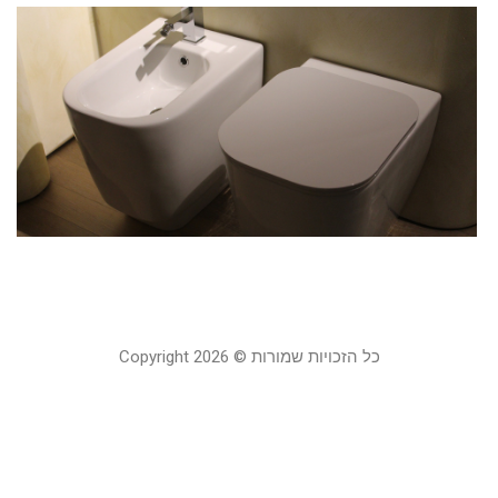
ב
–
ל
א
ב
ונ
18
בפ
20
כל הזכויות שמורות © Copyright 2026