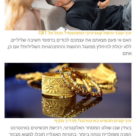
איך עובד טיפול קוגניטיבי התנהגותי? הכול על CBT
האם אי פעם מצאתם את עצמכם לכודים בדפוסי חשיבה שליליים,
ללא יכולת להיחלץ ממעגל הרגשות וההתנהגויות השליליות? אם כן,
אתם
איך קונים תכשיט באינטרנט? מדריך מקיף
בעידן שבו שולט המסחר האלקטרוני, רכישת תכשיטים באינטרנט
הפכה פופולרית ונוחה ביותר. בחנויות האונליין תוכלו למצוא מבחר