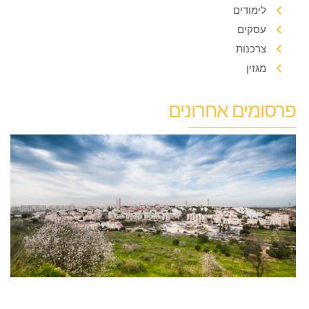
לימודים
עסקים
צרכנות
מגזין
פרסומים אחרונים
ט
ב
מ
א
מ
ל
ה
1