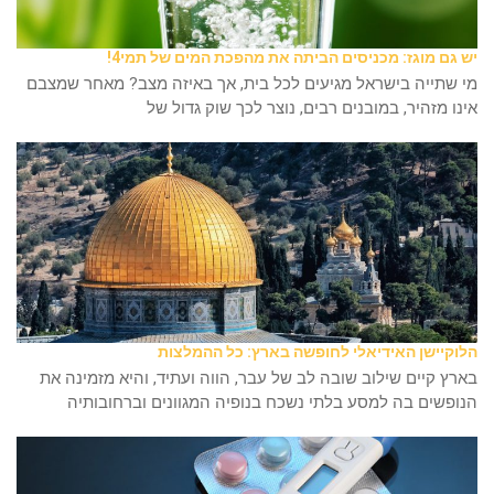
יש גם מוגז: מכניסים הביתה את מהפכת המים של תמי4!
מי שתייה בישראל מגיעים לכל בית, אך באיזה מצב? מאחר שמצבם
אינו מזהיר, במובנים רבים, נוצר לכך שוק גדול של
הלוקיישן האידיאלי לחופשה בארץ: כל ההמלצות
בארץ קיים שילוב שובה לב של עבר, הווה ועתיד, והיא מזמינה את
הנופשים בה למסע בלתי נשכח בנופיה המגוונים וברחובותיה