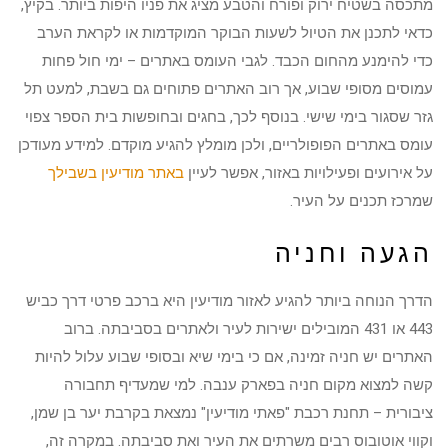
מתכסה בשטיח ירוק ופורח והטבע מציג את פניו היפות ביותר. בקיץ,
כדאי לתכנן את הטיול לשעות הבוקר המוקדמות או לקראת הערב
כדי להימנע מהחום הכבד. לגבי העומס באתרים – ימי חול פחות
עמוסים מסופי שבוע, אך רוב האתרים פתוחים גם בשבת, למעט תל
גזר שסגור בימי שישי. בנוסף לכך, בחגים ובחופשות בית הספר צפוי
עומס באתרים הפופולריים, ולכן מומלץ להגיע מוקדם. למידע מעודכן
על אירועים ופעילויות באזור, אפשר לעיין
באתר מודיעין בשבילך
שמרכז תכנים על העיר.
הגעה וחניה
הדרך הנוחה ביותר להגיע לאזור מודיעין היא ברכב פרטי דרך כביש
443 או 431 המובילים ישירות לעיר ולאתרים בסביבתה. ברוב
האתרים יש חניה זמינה, אם כי בימי שיא ובסופי שבוע עלול להיות
קשה למצוא מקום חניה בפארק ענבה. למי שמעדיף תחבורה
ציבורית – תחנת רכבת "פאתי מודיעין" נמצאת בקרבת יער בן שמן,
וקווי אוטובוס רבים משרתים את העיר ואת סביבתה. במקרה זה,