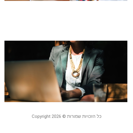
ב
ה
19
מ
ל
ל
ע
19
כל הזכויות שמורות © Copyright 2026