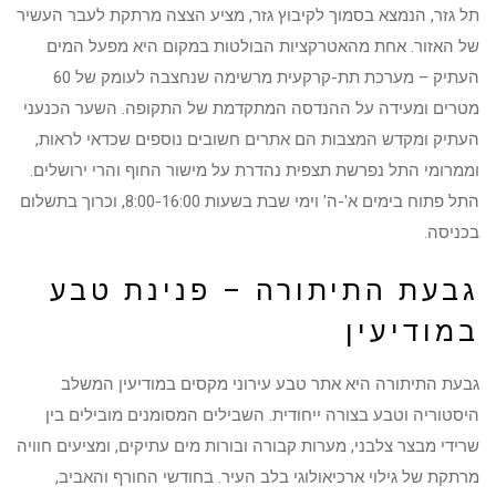
תל גזר, הנמצא בסמוך לקיבוץ גזר, מציע הצצה מרתקת לעבר העשיר
של האזור. אחת מהאטרקציות הבולטות במקום היא מפעל המים
העתיק – מערכת תת-קרקעית מרשימה שנחצבה לעומק של 60
מטרים ומעידה על ההנדסה המתקדמת של התקופה. השער הכנעני
העתיק ומקדש המצבות הם אתרים חשובים נוספים שכדאי לראות,
וממרומי התל נפרשת תצפית נהדרת על מישור החוף והרי ירושלים.
התל פתוח בימים א'-ה' וימי שבת בשעות 8:00-16:00, וכרוך בתשלום
בכניסה.
גבעת התיתורה – פנינת טבע
במודיעין
גבעת התיתורה היא אתר טבע עירוני מקסים במודיעין המשלב
היסטוריה וטבע בצורה ייחודית. השבילים המסומנים מובילים בין
שרידי מבצר צלבני, מערות קבורה ובורות מים עתיקים, ומציעים חוויה
מרתקת של גילוי ארכיאולוגי בלב העיר. בחודשי החורף והאביב,