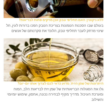
ללא ניקוטין: האם תחליפי טבק אכן מזיקים פחות לבריאות?
בעולם שבו הסכנות הטמונות בצריכת הטבק הפכו ברורות לעין, חל
שינוי מרתק לעבר תחליפי טבק, הלוכד את סקרנותם של אנשים
היתרונות של שמן הזית: מדוע כדאי לכם לצרוך אותו יום-יום?
גלו את הסגולות הבריאותיות של שמן זית לבריאות הלב, המוח
ומערכת העיכול. מדריך מקיף לבחירה נכונה, אחסון, שימוש יומיומי
והשילוב