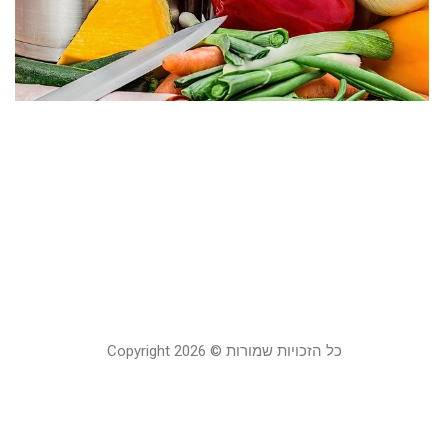
מ
ב
א
ה
מ
ה
ה
ו
ב
20 ביול
כל הזכויות שמורות © Copyright 2026