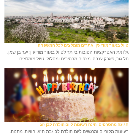
טיול באזור מודיעין: אתרים מומלצים לכל המשפחה
גלו את האטרקציות הטובות ביותר לטיול באזור מודיעין: יער בן שמן,
תל גזר, פארק ענבה, מצפים מרהיבים ומסלולי טיול מומלצים
חגיגה מהסרטים: הינה רעיונות ליום הולדת לבן זוג
רעיונות מקוריים ומרגשים ליום הולדת לבן/בת הזוג: חוויות, מתנות,