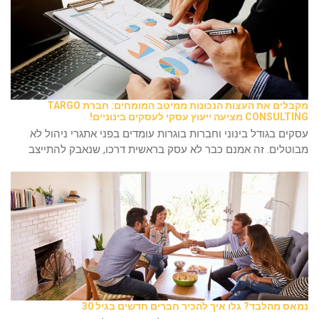
מקבלים את העצות הנכונות ממיטב המומחים: חברת TARGO
CONSULTING מציעה ייעוץ עסקי לעסקים בינוניים!
עסקים בגודל בינוני וחברות בוגרות עומדים בפני אתגרי ניהול לא
מבוטלים. זה אמנם כבר לא עסק בראשית דרכו, שנאבק להתייצב
נמאס מהלבד? גלו איך להכיר חברים חדשים בגיל 30