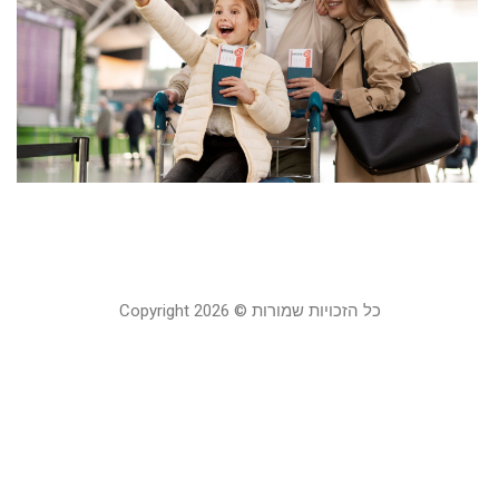
צ
צ
ל
ל
מ
ב
1
24
כל הזכויות שמורות © Copyright 2026