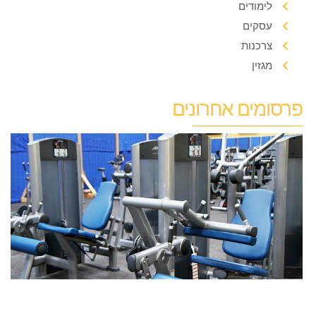
לימודים
עסקים
צרכנות
מגזין
פרסומים אחרונים
מ
ו
א
ה
ה
ב
ב
ה