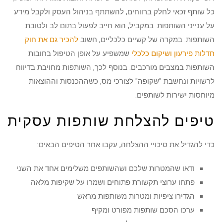
כל שותף זכאי לחלק ברווחים, להשתתף בניהול העסק ולקבל מידע
על ענייני השותפות. במקביל, הוא חייב לפעול בתום לב ולטובת
השותפות. במקרה של קשיים כלכליים, חשוב
להכיר גם את חוק
חדלות פירעון ושיקום כלכלי
שמשפיע על אופן הטיפול בחובות
השותפות במצבים מורכבים. בנוסף לכך, השותפות מחויבת בדיווח
לרשויות ונחשבת "שקופה" לצורכי מס, כשההכנסות וההוצאות
מיוחסות ישירות לשותפים.
טיפים להצלחת שותפות עסקית
כדי להגדיל את סיכויי ההצלחה, עקבו אחר הטיפים הבאים:
ודאו שהמטרות שלכם ושהשותפים משלימים אחד את השני
פתחו ערוצי תקשורת פתוחים ושמרו על שקיפות מלאה
הגדירו ציפיות ומטרות משותפות מראש
ערכו הסכם שותפות מפורט ומקיף