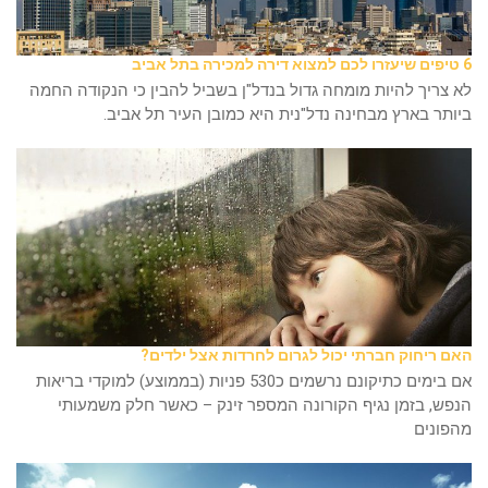
6 טיפים שיעזרו לכם למצוא דירה למכירה בתל אביב
לא צריך להיות מומחה גדול בנדל"ן בשביל להבין כי הנקודה החמה
ביותר בארץ מבחינה נדל"נית היא כמובן העיר תל אביב.
האם ריחוק חברתי יכול לגרום לחרדות אצל ילדים?
אם בימים כתיקונם נרשמים כ530 פניות (בממוצע) למוקדי בריאות
הנפש, בזמן נגיף הקורונה המספר זינק – כאשר חלק משמעותי
מהפונים