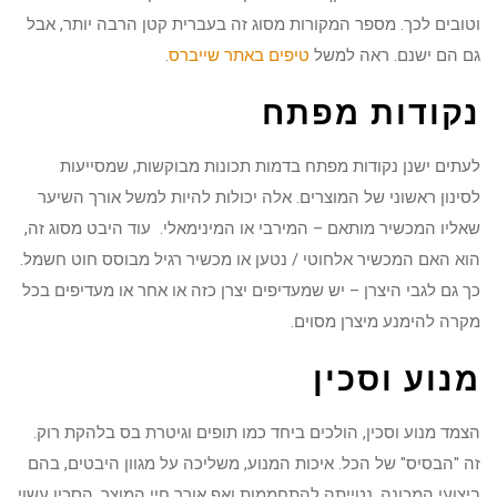
וטובים לכך. מספר המקורות מסוג זה בעברית קטן הרבה יותר, אבל
גם הם ישנם. ראה למשל
טיפים באתר שייברס
.
נקודות מפתח
לעתים ישנן נקודות מפתח בדמות תכונות מבוקשות, שמסייעות
לסינון ראשוני של המוצרים. אלה יכולות להיות למשל אורך השיער
שאליו המכשיר מותאם – המירבי או המינימאלי. עוד היבט מסוג זה,
הוא האם המכשיר אלחוטי / נטען או מכשיר רגיל מבוסס חוט חשמל.
כך גם לגבי היצרן – יש שמעדיפים יצרן כזה או אחר או מעדיפים בכל
מקרה להימנע מיצרן מסוים.
מנוע וסכין
הצמד מנוע וסכין, הולכים ביחד כמו תופים וגיטרת בס בלהקת רוק.
זה "הבסיס" של הכל. איכות המנוע, משליכה על מגוון היבטים, בהם
ביצועי המכונה, נטייתה להתחממות ואף אורך חיי המוצר. הסכין עשוי