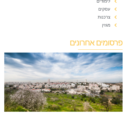
לימודים
עסקים
צרכנות
מגזין
פרסומים אחרונים
ט
ב
מ
א
מ
ל
ה
1
25