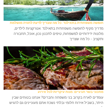
חופשה משפחתית בתאילנד: כל מה שצריך לדעת לחוויה מושלמת
מדריך מקיף לחופשה משפחתית בתאילנד: אטרקציות לילדים,
מלונות ידידותיים למשפחות, טיפים לתכנון נכון, אוכל, תחבורה
ותקציב - כל מה שצריך
מתכוני בשר חגיגיים: מנות עיקריות לכל אירוע
עומדים לארח בקרוב בני משפחה וחברים? אנחנו בטוחים שבין
היתר, בשביל אירוח חלומי ובלתי נשכח אתם מעוניינים גם להגיש