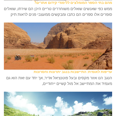
מהם בתי הספר המומלצים ללימודי קידום אתרים?
ממש כפי שאנשים שואלים משוחררים טריים היכן הם שירתו, שואלים
סופרים אלו ספרים הם כתבו ומבקשים ממעצבי פנים לראות תיק
עדיפות לאומית: התיישבות בנגב יתרונות וחסרונות
הנגב הנו אזור מקסים ובעל פוטנציאל אדיר, אך יחד עם זאת הוא גם
מעמיד את המתיישב אל מול קשיים ייחודיים,