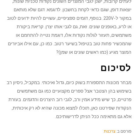
לעתים קרובות, ישנן לגבי המוצרים השונים נקודות טכניות שונות,
יוצאות דופן, שגם כדאי לקחת בחשבון. לדוגמא: דגם שלא מותאם
במקור ל-220V. בנוסף, דגמים ספציפיים, עשויים להיות ידועים לטוב
או לרע, באופנים שונים. זאת, גם לגבי אותו יצרן. קריאת ביקורת
משתמשים, תעזור לגלות נקודות אלו, דוגמת נטייה להתחמם או
שהמכשיר פחות טוב בטיפול בשיער רטוב. כמו כן, עם אילו אביזרים
המוצר מגיע (כמו ראשים שונים או שמן)?
לסיכום
מבחר מכונות התספורת בשוק כיום, גדול ואיכותי. במקביל, ניסיון רב
בשימוש בהן הצטבר אצל ספרים מקצועיים כמו גם משתמשים
פרטיים, כך שיש מידע אמין ורב, לגבי רוב היצרנים והדגמים. בעזרת
הנקודות שפירטנו כאן, תוכלו למצוא מכונה שהיא לא רק איכותית,
אלא גם מתאימה ככל הניתן לדרישותיכם.
פורסם ב:
צרכנות