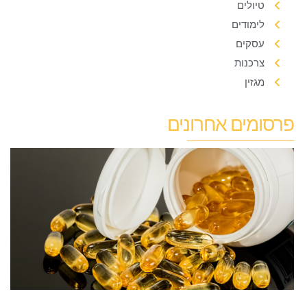
טיולים
לימודים
עסקים
צרכנות
מגזין
פרסומים אחרונים
א
מ
ב
ה
ה
19 בינואר 