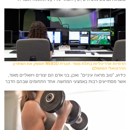
הדמיות אדריכליות בתלת ממד: חברת WEB3D תספק את הפתרון
הוירטואלי המושלם
כידוע, "טוב מראה עיניים". ואכן, בני אדם הם יצורים ויזואליים מאוד,
אשר מסתייעים רבות באמצעי המחשה. אחד התחומים שבהם הדבר