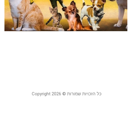
ח
ת
–
ה
ל
ח
מ
22
כל הזכויות שמורות © Copyright 2026