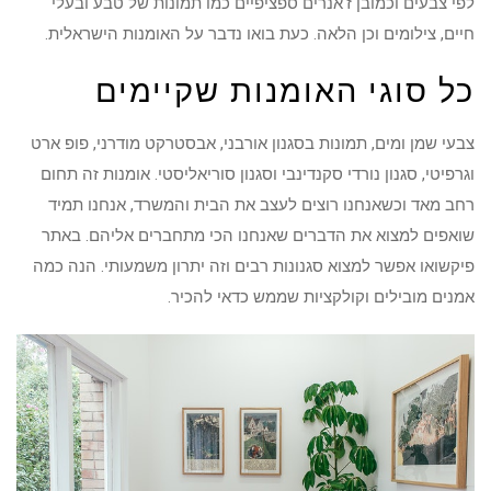
לפי צבעים וכמובן ז'אנרים ספציפיים כמו תמונות של טבע ובעלי
חיים, צילומים וכן הלאה. כעת בואו נדבר על האומנות הישראלית.
כל סוגי האומנות שקיימים
צבעי שמן ומים, תמונות בסגנון אורבני, אבסטרקט מודרני, פופ ארט
וגרפיטי, סגנון נורדי סקנדינבי וסגנון סוריאליסטי. אומנות זה תחום
רחב מאד וכשאנחנו רוצים לעצב את הבית והמשרד, אנחנו תמיד
שואפים למצוא את הדברים שאנחנו הכי מתחברים אליהם. באתר
פיקשואו אפשר למצוא סגנונות רבים וזה יתרון משמעותי. הנה כמה
אמנים מובילים וקולקציות שממש כדאי להכיר.