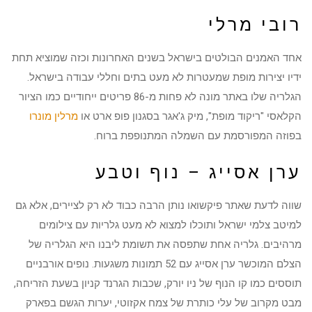
רובי מרלי
אחד האמנים הבולטים בישראל בשנים האחרונות וכזה שמוציא תחת
ידיו יצירות מופת שמעטרות לא מעט בתים וחללי עבודה בישראל.
הגלריה שלו באתר מונה לא פחות מ-86 פריטים ייחודיים כמו הציור
הקלאסי "ריקוד מופת", מיק ג'אגר בסגנון פופ ארט או
מרלין מונרו
בפוזה המפורסמת עם השמלה המתנופפת ברוח.
ערן אסייג – נוף וטבע
שווה לדעת שאתר פיקשואו נותן הרבה כבוד לא רק לציירים, אלא גם
למיטב צלמי ישראל ותוכלו למצוא לא מעט גלריות עם צילומים
מרהיבים. גלריה אחת שתפסה את תשומת ליבנו היא הגלריה של
הצלם המוכשר ערן אסייג עם 52 תמונות משגעות. נופים אורבניים
תוססים כמו קו הנוף של ניו יורק, שכבות הגרנד קניון בשעת הזריחה,
מבט מקרוב של עלי כותרת של צמח אקזוטי, יערות הגשם בפארק