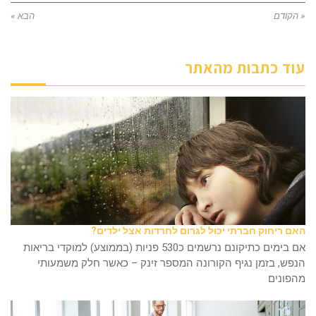
« הקודם
הבא »
עוד כתבות מהאתר
האם ריחוק חברתי יכול לגרום לחרדות אצל ילדים?
אם בימים כתיקונם נרשמים כ530 פניות (בממוצע) למוקדי בריאות
הנפש, בזמן נגיף הקורונה המספר זינק – כאשר חלק משמעותי
מהפונים