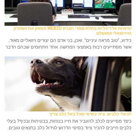
הדמיות אדריכליות בתלת ממד: חברת WEB3D תספק את הפתרון
הוירטואלי המושלם
כידוע, "טוב מראה עיניים". ואכן, בני אדם הם יצורים ויזואליים מאוד,
אשר מסתייעים רבות באמצעי המחשה. אחד התחומים שבהם הדבר
לבעלי כלבים: ציוד בסיסי שכל בעל כלב צריך
כיצד מסייעים לכלב להעביר את חייו בנוחות, בבטיחות ובכיף? בעלי
כלבים חייבים להכיר ציוד בסיסי הדרוש לגידול כלב בתנאים טובים.