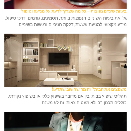
בעיות שיניים נפוצות – כל מה שצריך לדעת על מניעה וטיפול
גלו את בעיות השיניים הנפוצות ביותר, תסמינים, גורמים ודרכי טיפול.
מידע מקצועי למניעת עששת, דלקת חניכיים ורגישות בשיניים.
משפצים את הבית? זה מה שחשוב שתדעו!
תהליכי שיפוץ בבית, בין אם מדובר בשיפוץ כללי או בשיפוץ נקודתי,
כוללים תכנון רב ולא מעט הוצאות. זה לא משנה