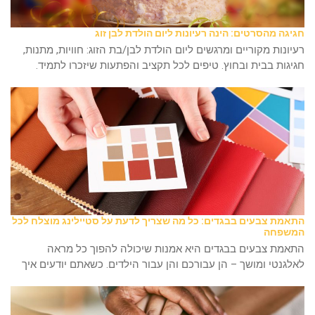
חגיגה מהסרטים: הינה רעיונות ליום הולדת לבן זוג
רעיונות מקוריים ומרגשים ליום הולדת לבן/בת הזוג: חוויות, מתנות,
חגיגות בבית ובחוץ. טיפים לכל תקציב והפתעות שיזכרו לתמיד.
התאמת צבעים בבגדים: כל מה שצריך לדעת על סטיילינג מוצלח לכל
המשפחה
התאמת צבעים בבגדים היא אמנות שיכולה להפוך כל מראה
לאלגנטי ומושך – הן עבורכם והן עבור הילדים. כשאתם יודעים איך