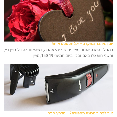
יום האהבה מתקרב – אל תפספס אותו!
במהלך השנה אנחנו מציינים שני ימי אהבה, כשהאחד זה וולנטיין דיי,
והשני הוא ט"ו באב. ובכן, ביום חמישי 15.8.19, נציין
איך לבחור מכונת תספורת? – מדריך קניה