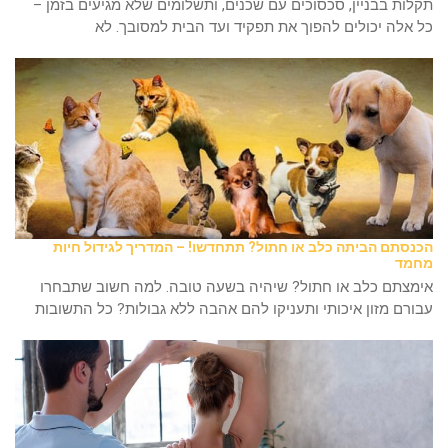
תקלות בבניין, סכסוכים עם שכנים, ותשלומים שלא מגיעים בזמן –
כל אלה יכולים להפוך את תפקיד ועד הבית למסובך. לא
הכנסתם הביתה כלב או חתול? תתחדשו! – המדריך לגידול חיות
מחמד
אימצתם כלב או חתול? שיהיה בשעה טובה. למה חשוב שתבחרו
עבורם מזון איכותי ותעניקו להם אהבה ללא גבולות? כל התשובות