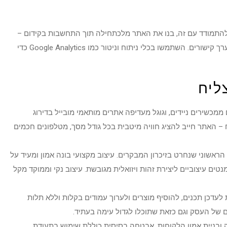
 להתמודד עם זה, בנו את האתר מלכתחילה תוך התחשבות בקידום –
מבנה טכני נכון, יצירת תוכן איכותי העונה על שאלות הגולשים ובניית מערך קישורים. השתמשו בכלי ניתוח וניטור כמו Google Analytics כדי
ממכשירים ניידים, וגוגל מעדיפה אתרים מותאמי מובייל בדירוג
– האתר חייב להציג חוויה מיטבית בכל גודל מסך, מטלפונים חכמים
הראשוני שנחרט בזיכרון המבקרים. עיצוב מקצועי בונה אמון ומעיד על
ים עיצוביים ליצירת זהות ויזואלית מגובשת. עיצוב נקי וממוקד מקל
לעדכן תכנים, להוסיף מוצרים ולערוך עמודים בקלות וללא תלות
ם של העסק וגם כזאת שתוכלו לגדול עימה בעתיד.
ובניית אמון הלקוחות. אבטחה בסיסית כוללת שימוש בתעודת