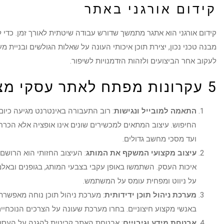
קידום אורגני באתר
קידום אורגני הוא אתגר מתמשך שדורש עבודה שיטתית לאורך זמן. כדי
לעקוב אחר הביצועים ולזהות הזדמנויות לשיפור.
5 עקרונות מפתח לאתר עסקי מצליח
התאמה למובייל ונגישות
: רוב התעבורה באינטרנט מגיעה כיום 
החיפוש. עיצוב המתאים למכשירים שונים אינו אופציה אלא הכרח 
ועד מסכי מחשב גדולים.
עיצוב מקצועי המשקף את המותג
: העיצוב החזותי הוא הרושם 
איכות העסק. השתמשו באופן עקבי בצבעי המותג, בגופנים ובאלמנט
על ניווט ומפחית עומס על המשתמש.
מערכת ניהול תוכן ידידותית
: מערכת ניהול תוכן נוחה מאפשרת 
באנשי מקצוע חיצוניים. בחרו מערכת שעונה על הצרכים הנוכחיי
אבטחת מידע וגיבויים
: אבטחת האתר קריטית להגנה על העסק 